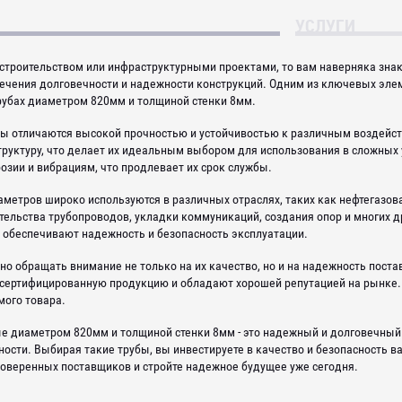
УСЛУГИ
 строительством или инфраструктурными проектами, то вам наверняка зн
ечения долговечности и надежности конструкций. Одним из ключевых эле
рубах диаметром 820мм и толщиной стенки 8мм.
ы отличаются высокой прочностью и устойчивостью к различным воздейст
руктуру, что делает их идеальным выбором для использования в сложных 
озии и вибрациям, что продлевает их срок службы.
метров широко используются в различных отраслях, таких как нефтегазова
ельства трубопроводов, укладки коммуникаций, создания опор и многих д
и обеспечивают надежность и безопасность эксплуатации.
но обращать внимание не только на их качество, но и на надежность пос
сертифицированную продукцию и обладают хорошей репутацией на рынке. 
мого товара.
е диаметром 820мм и толщиной стенки 8мм - это надежный и долговечный
сти. Выбирая такие трубы, вы инвестируете в качество и безопасность в
оверенных поставщиков и стройте надежное будущее уже сегодня.