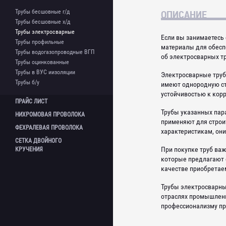
Сетка нержавеющая
Квадрат стальной
Фланцы нержавеющие
Шестигранник нержавеющий
ОПИСАНИЕ
Трубы бесшовные г/д
Лента стальная
Фланцевые заглушки
Труба нержавеющая
Трубы бесшовные х/д
Полоса стальная
Шаровой кран
Труба профильная
Трубы электросварные
Если вы занимаетесь
Проволока
Отводы
нержавеющая
Трубы профильные
материалы для обесп
Сетка
Отводы нержавеющие
Уголок нержавеющий
Трубы водогазопроводные ВГП
об электросварных т
Шестигранник стальной
Переходы
Трубы оцинкованные
Швеллер
Переходы нержавеющие
Трубы в ВУС иизоляции
Электросварные труб
Уголок стальной
Тройники
Трубы б/у
имеют однородную ст
Балки двутавровые
Тройники нержавеющие
устойчивостью к корр
Задвижки
ПРАЙС
ЛИСТ
Заглушки
Трубы указанных пара
НИХРОМОВАЯ
ПРОВОЛОКА
применяют для строит
ФЕХРАЛЕВАЯ
ПРОВОЛОКА
характеристикам, он
СЕТКА ДВОЙНОГО
При покупке труб важ
КРУЧЕНИЯ
которые предлагают 
качестве приобретае
Трубы электросварны
отраслях промышленно
профессионализму пр