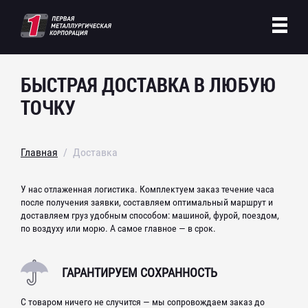
КАТАЛОГ
БЫСТРАЯ ДОСТАВКА В ЛЮБУЮ
АЛЮМИНИЕВЫЙ
ПРОКАТ
УСЛУГИ
ТОЧКУ
АСБЕСТОЦЕМЕНТНЫЕ
ИЗДЕЛИЯ
АНТИКОРРОЗИЙНАЯ ЗАЩИТА
МЕТАЛЛОКОНСТРУКЦИЙ
О НАС
Лист алюминиевый
БРОНЗОВЫЙ
ПРОКАТ
АРМАТУРНЫЕ
КАРКАСЫ
ДОСТАВКА
Плита алюминиевая
Главная
Доставка
Лист асбестоцементный
Полоса алюминиевая
КАНАТЫ И
СТРОПЫ
РЕЗКА И
РУБКА
Шифер асбестоцементный
КОНТАКТЫ
Круг бронзовый
Пруток алюминиевый
У нас отлаженная логистика. Комплектуем заказ течение часа
Асбестоцементная труба
КРЕПЕЖ
ИЗГОТОВЛЕНИЕ
ЗАКЛАДНЫХ
Шестигранник бронзовый
после получения заявки, составляем оптимальный маршрут и
БЛОГ
Швеллер алюминиевый
Стальной канат и стропы
доставляем груз удобным способом: машиной, фурой, поездом,
Труба бронзовая
Труба алюминиевая
ЛИСТОВОЙ
ПРОКАТ
ЦИНКОВАНИЕ
МЕТАЛЛА
по воздуху или морю. А самое главное — в срок.
Болт фундаментный
+7 (800) 333 65-69
Труба профильная алюминиевая
МЕДНЫЙ
ПРОКАТ
СВЕРЛЕНИЕ
МЕТАЛЛА
Шпилька
Уголок алюминиевый
Стальной лист
ГАРАНТИРУЕМ СОХРАННОСТЬ
Метизы
НЕРЖАВЕЮЩИЙ
ПРОКАТ
ГИБКА
МЕТАЛЛА
Лист холоднокатаный
Круг медный
Лист инструментальный
С товаром ничего не случится — мы сопровождаем заказ до
ПРОФНАСТИЛ
ИЗОЛЯЦИЯ ДЛЯ
ТРУБ