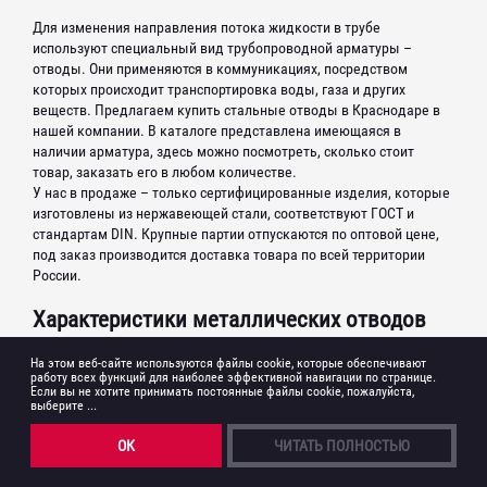
ПРОФНАСТИЛ
Лента медная
Лента медная
Круг нержавеющий
Лист конструкционный
Круг нержавеющий
Лист конструкционный
Для изменения направления потока жидкости в трубе
Лист медный
Лист медный
СОРТОВОЙ
ПРОКАТ
ПОРОШКОВАЯ
ОКРАСКА
СОРТОВОЙ
Квадрат нержавеющий
ПРОКАТ
Лист просечно-вытяжной
Квадрат нержавеющий
используют специальный вид трубопроводной арматуры –
Лист просечно-вытяжной
Профнастил оцинкованный
Проволока медная
Профнастил оцинкованный
Проволока медная
отводы. Они применяются в коммуникациях, посредством
Лист нержавеющий
Лист рифленый
Лист нержавеющий
Лист рифленый
ТРУБОПРОВОДНАЯ
АРМАТУРА
ИЗГОТОВЛЕНИЕ ПО
ЧЕРТЕЖАМ
ТРУБОПРОВОДНАЯ
Профнастил окрашенный
АРМАТУРА
которых происходит транспортировка воды, газа и других
Труба медная
Профнастил окрашенный
Труба медная
Арматура
Полоса нержавеющая
Арматура
Лист оцинкованный
Полоса нержавеющая
Лист оцинкованный
веществ. Предлагаем купить стальные отводы в Краснодаре в
ИЗГОТОВЛЕНИЕ
МЕТАЛЛОКОНСТРУКЦИЙ
Катанка
нашей компании. В каталоге представлена имеющаяся в
Проволока нержавеющая
Катанка
Рулон
Проволока нержавеющая
Рулон
Фланцы
Фланцы
наличии арматура, здесь можно посмотреть, сколько стоит
Круг стальной
Сетка нержавеющая
Круг стальной
Сетка нержавеющая
МОНТАЖ
МЕТАЛЛОКОНСТРУКЦИЙ
Фланцы нержавеющие
товар, заказать его в любом количестве.
Фланцы нержавеющие
Квадрат стальной
Шестигранник нержавеющий
Квадрат стальной
У нас в продаже – только сертифицированные изделия, которые
Шестигранник нержавеющий
Фланцевые заглушки
Фланцевые заглушки
ИЗГОТОВЛЕНИЕ
ЛЕСТНИЦ
изготовлены из нержавеющей стали, соответствуют ГОСТ и
Лента стальная
Труба нержавеющая
Лента стальная
Труба нержавеющая
Шаровой кран
Шаровой кран
стандартам DIN. Крупные партии отпускаются по оптовой цене,
Полоса стальная
Труба профильная нержавеющая
Полоса стальная
Труба профильная нержавеющая
МЕТАЛЛИЧЕСКИЕ
ЗАБОРЫ
под заказ производится доставка товара по всей территории
Отводы
Отводы
России.
Проволока
Уголок нержавеющий
Проволока
Уголок нержавеющий
Отводы нержавеющие
Отводы нержавеющие
ФЕРМЫ ИЗ
ТРУБ
Сетка
Сетка
Характеристики металлических отводов
Переходы
Переходы
Шестигранник стальной
Шестигранник стальной
ПЛАЗМЕННАЯ
РЕЗКА
Переходы нержавеющие
Переходы нержавеющие
Швеллер
Для производства арматуры используются разные марки стали,
На этом веб-сайте используются файлы cookie, которые обеспечивают
Швеллер
Тройники
работу всех функций для наиболее эффективной навигации по странице.
Тройники
ЛАЗЕРНАЯ
РЕЗКА
детали вытачивают из поковок, соединяют сваркой из
Если вы не хотите принимать постоянные файлы cookie, пожалуйста,
Уголок стальной
Уголок стальной
отдельных секций, применяют метод протяжки. Благодаря
Тройники нержавеющие
выберите ...
Тройники нержавеющие
Балки двутавровые
ГАЗОВАЯ (КИСЛОРОДНАЯ)
РЕЗКА
Балки двутавровые
термостойкости и устойчивости к коррозии, они подходят для
Задвижки
Задвижки
ОК
ЧИТАТЬ ПОЛНОСТЬЮ
эксплуатации в сложных условиях. Рабочий диапазон
Заглушки
РЕЗКА
БОЛГАРКОЙ
температуры составляет от -70С до +450С.
Заглушки