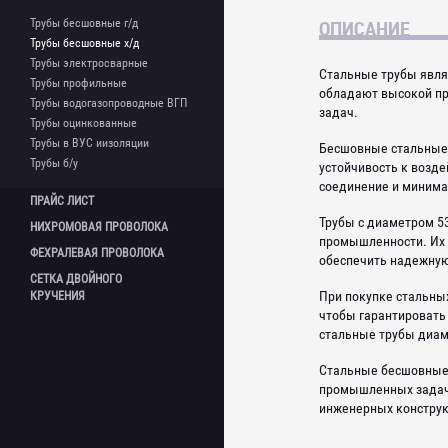
Сетка нержавеющая
Квадрат стальной
Фланцы нержавеющие
Шестигранник нержавеющий
ОПИСАНИЕ
Трубы бесшовные г/д
Лента стальная
Фланцевые заглушки
Труба нержавеющая
Трубы бесшовные х/д
Полоса стальная
Шаровой кран
Труба профильная
Трубы электросварные
Стальные трубы явля
Проволока
Отводы
нержавеющая
Трубы профильные
обладают высокой пр
Сетка
Отводы нержавеющие
Уголок нержавеющий
Трубы водогазопроводные ВГП
задач.
Шестигранник стальной
Переходы
Трубы оцинкованные
Швеллер
Переходы нержавеющие
Трубы в ВУС иизоляции
Бесшовные стальные 
Уголок стальной
Тройники
Трубы б/у
устойчивость к возде
Балки двутавровые
Тройники нержавеющие
соединение и минимал
Задвижки
ПРАЙС
ЛИСТ
Заглушки
Трубы с диаметром 53
НИХРОМОВАЯ
ПРОВОЛОКА
промышленности. Их 
ФЕХРАЛЕВАЯ
ПРОВОЛОКА
обеспечить надежную
СЕТКА ДВОЙНОГО
При покупке стальны
КРУЧЕНИЯ
чтобы гарантировать
стальные трубы диам
Стальные бесшовные 
промышленных задач.
инженерных конструкц