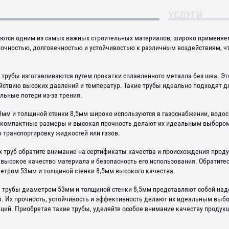
УСЛУГИ
ются одним из самых важных строительных материалов, широко применяе
очностью, долговечностью и устойчивостью к различным воздействиям, ч
трубы изготавливаются путем прокатки сплавленного металла без шва. Эт
йствию высоких давлений и температур. Такие трубы идеально подходят дл
ьные потери из-за трения.
мм и толщиной стенки 8,5мм широко используются в газоснабжении, водос
компактные размеры и высокая прочность делают их идеальным выбором 
 транспортировку жидкостей или газов.
х труб обратите внимание на сертификаты качества и происхождения про
 высокое качество материала и безопасность его использования. Обратит
етром 53мм и толщиной стенки 8,5мм высокого качества.
трубы диаметром 53мм и толщиной стенки 8,5мм представляют собой над
 Их прочность, устойчивость и эффективность делают их идеальным выбо
ий. Приобретая такие трубы, уделяйте особое внимание качеству продукц