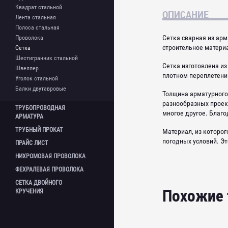
Сетка нержавеющая
Квадрат стальной
Шестигранник нержавеющий
ОПИСАНИЕ
Лента стальная
Труба нержавеющая
Полоса стальная
Труба профильная
Сетка сварная из ар
Проволока
нержавеющая
строительное материа
Сетка
Уголок нержавеющий
Шестигранник стальной
Сетка изготовлена из
Швеллер
плотном переплетени
Уголок стальной
Балки двутавровые
Толщина арматурного 
разнообразных проек
ТРУБОПРОВОДНАЯ
многое другое. Благо
АРМАТУРА
ТРУБНЫЙ
ПРОКАТ
Материал, из которо
Фланцы
погодных условий. Эт
ПРАЙС
ЛИСТ
Фланцы нержавеющие
Трубы бесшовные г/д
Фланцевые заглушки
НИХРОМОВАЯ
ПРОВОЛОКА
Трубы бесшовные х/д
Шаровой кран
Трубы электросварные
ФЕХРАЛЕВАЯ
ПРОВОЛОКА
Отводы
Трубы профильные
СЕТКА ДВОЙНОГО
Отводы нержавеющие
Похожие
Трубы водогазопроводные ВГП
КРУЧЕНИЯ
Переходы
Трубы оцинкованные
Переходы нержавеющие
Трубы в ВУС иизоляции
Тройники
Трубы б/у
Тройники нержавеющие