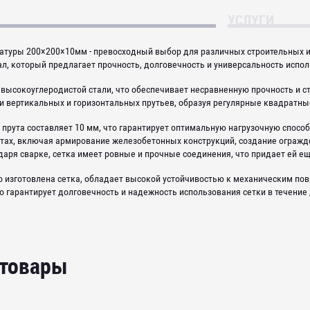
УСЛУГИ
матуры 200×200×10мм - превосходный выбор для различных строительных 
л, который предлагает прочность, долговечность и универсальность испо
 высокоуглеродистой стали, что обеспечивает несравненную прочность и с
и вертикальных и горизонтальных прутьев, образуя регулярные квадратн
прута составляет 10 мм, что гарантирует оптимальную нагрузочную способн
тах, включая армирование железобетонных конструкций, создание огражд
даря сварке, сетка имеет ровные и прочные соединения, что придает ей е
го изготовлена сетка, обладает высокой устойчивостью к механическим п
о гарантирует долговечность и надежность использования сетки в течение
 товары