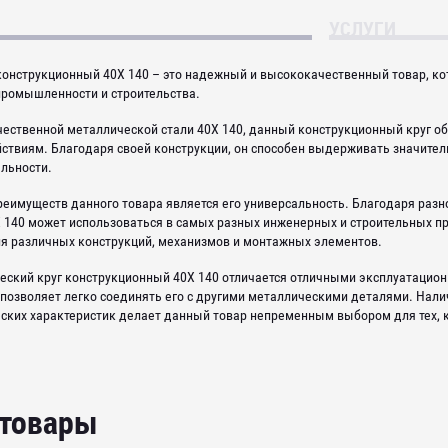
УСЛУГИ
конструкционный 40Х 140 – это надежный и высококачественный товар, к
промышленности и строительства.
чественной металлической стали 40Х 140, данный конструкционный круг о
ствиям. Благодаря своей конструкции, он способен выдерживать значител
альности.
реимуществ данного товара является его универсальность. Благодаря раз
 140 может использоваться в самых разных инженерных и строительных п
ия различных конструкций, механизмов и монтажных элементов.
ческий круг конструкционный 40Х 140 отличается отличными эксплуатацио
 позволяет легко соединять его с другими металлическими деталями. Нали
ских характеристик делает данный товар непременным выбором для тех, к
 товары