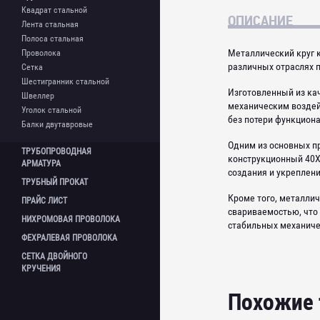
Сетка нержавеющая
Квадрат стальной
Шестигранник нержавеющий
ОПИСАНИЕ
Лента стальная
Труба нержавеющая
Полоса стальная
Труба профильная
Металлический круг 
Проволока
нержавеющая
различных отраслях 
Сетка
Уголок нержавеющий
Шестигранник стальной
Изготовленный из ка
Швеллер
механическим воздей
Уголок стальной
без потери функцион
Балки двутавровые
Одним из основных п
ТРУБОПРОВОДНАЯ
конструкционный 40Х
АРМАТУРА
создания и укреплен
ТРУБНЫЙ
ПРОКАТ
Фланцы
Кроме того, металли
ПРАЙС
ЛИСТ
Фланцы нержавеющие
Трубы бесшовные г/д
свариваемостью, что
Фланцевые заглушки
НИХРОМОВАЯ
ПРОВОЛОКА
Трубы бесшовные х/д
стабильных механиче
Шаровой кран
Трубы электросварные
ФЕХРАЛЕВАЯ
ПРОВОЛОКА
Отводы
Трубы профильные
СЕТКА ДВОЙНОГО
Отводы нержавеющие
Трубы водогазопроводные ВГП
КРУЧЕНИЯ
Переходы
Трубы оцинкованные
Переходы нержавеющие
Похожие
Трубы в ВУС иизоляции
Тройники
Трубы б/у
Тройники нержавеющие