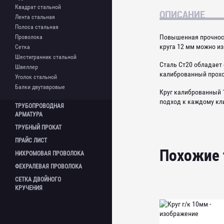
Сетка нержавеющая
Квадрат стальной
Шестигранник нержавеющий
ОПИСАНИЕ
Лента стальная
Труба нержавеющая
Полоса стальная
Труба профильная
Повышенная прочность
Проволока
нержавеющая
круга 12 мм можно из
Сетка
Уголок нержавеющий
Шестигранник стальной
Сталь Ст20 обладает 
Швеллер
калиброванный прохо
Уголок стальной
Балки двутавровые
Круг калиброванный 
подход к каждому кл
ТРУБОПРОВОДНАЯ
АРМАТУРА
ТРУБНЫЙ
ПРОКАТ
Фланцы
ПРАЙС
ЛИСТ
Фланцы нержавеющие
Трубы бесшовные г/д
Похожие
Фланцевые заглушки
НИХРОМОВАЯ
ПРОВОЛОКА
Трубы бесшовные х/д
Шаровой кран
Трубы электросварные
ФЕХРАЛЕВАЯ
ПРОВОЛОКА
Отводы
Трубы профильные
СЕТКА ДВОЙНОГО
Отводы нержавеющие
Трубы водогазопроводные ВГП
КРУЧЕНИЯ
Переходы
Трубы оцинкованные
Переходы нержавеющие
Трубы в ВУС иизоляции
Тройники
Трубы б/у
Тройники нержавеющие