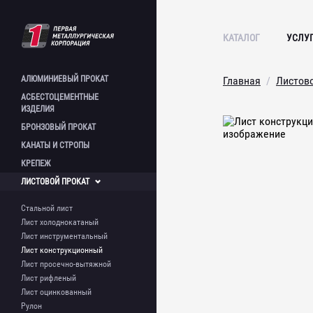
КАТАЛОГ
УСЛУ
АЛЮМИНИЕВЫЙ
ПРОКАТ
Главная
Листов
АСБЕСТОЦЕМЕНТНЫЕ
Лист алюминиевый
ИЗДЕЛИЯ
Плита алюминиевая
БРОНЗОВЫЙ
ПРОКАТ
Полоса алюминиевая
Лист асбестоцементный
КАНАТЫ И
СТРОПЫ
Пруток алюминиевый
Шифер асбестоцементный
Круг бронзовый
Швеллер алюминиевый
Асбестоцементная труба
КРЕПЕЖ
Шестигранник бронзовый
Стальной канат и стропы
Труба алюминиевая
Труба бронзовая
ЛИСТОВОЙ
ПРОКАТ
Труба профильная
Болт фундаментный
алюминиевая
Шпилька
Стальной лист
Уголок алюминиевый
Метизы
Лист холоднокатаный
Лист инструментальный
Лист конструкционный
Лист просечно-вытяжной
Лист рифленый
Лист оцинкованный
Рулон