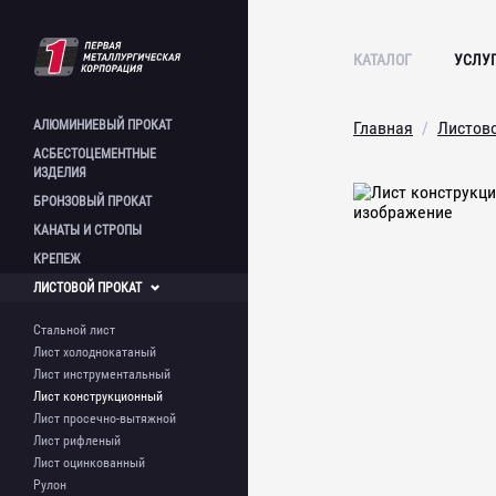
КАТАЛОГ
УСЛУ
АЛЮМИНИЕВЫЙ
ПРОКАТ
Главная
Листов
АСБЕСТОЦЕМЕНТНЫЕ
Лист алюминиевый
ИЗДЕЛИЯ
Плита алюминиевая
БРОНЗОВЫЙ
ПРОКАТ
Полоса алюминиевая
Лист асбестоцементный
КАНАТЫ И
СТРОПЫ
Пруток алюминиевый
Шифер асбестоцементный
Круг бронзовый
Швеллер алюминиевый
Асбестоцементная труба
КРЕПЕЖ
Шестигранник бронзовый
Стальной канат и стропы
Труба алюминиевая
Труба бронзовая
ЛИСТОВОЙ
ПРОКАТ
Труба профильная
Болт фундаментный
алюминиевая
Шпилька
Стальной лист
Уголок алюминиевый
Метизы
Лист холоднокатаный
Лист инструментальный
Лист конструкционный
Лист просечно-вытяжной
Лист рифленый
Лист оцинкованный
Рулон