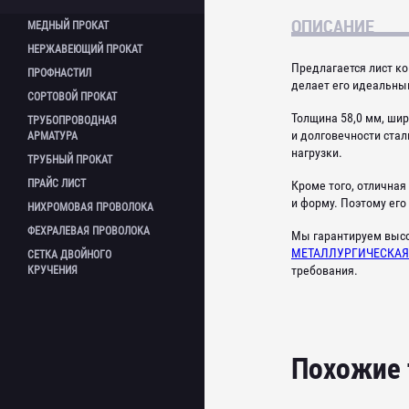
ОПИСАНИЕ
МЕДНЫЙ
ПРОКАТ
НЕРЖАВЕЮЩИЙ
ПРОКАТ
Круг медный
Предлагается лист к
ПРОФНАСТИЛ
Лента медная
Круг нержавеющий
делает его идеальны
Лист медный
СОРТОВОЙ
ПРОКАТ
Квадрат нержавеющий
Профнастил оцинкованный
Проволока медная
Толщина 58,0 мм, шир
Лист нержавеющий
ТРУБОПРОВОДНАЯ
Профнастил окрашенный
Арматура
Труба медная
и долговечности ста
АРМАТУРА
Полоса нержавеющая
Катанка
нагрузки.
Проволока нержавеющая
ТРУБНЫЙ
ПРОКАТ
Круг стальной
Фланцы
Сетка нержавеющая
ПРАЙС
ЛИСТ
Кроме того, отличная
Квадрат стальной
Фланцы нержавеющие
Шестигранник нержавеющий
Трубы бесшовные г/д
и форму. Поэтому его
Лента стальная
Фланцевые заглушки
НИХРОМОВАЯ
ПРОВОЛОКА
Труба нержавеющая
Трубы бесшовные х/д
Полоса стальная
Шаровой кран
Труба профильная
Трубы электросварные
ФЕХРАЛЕВАЯ
ПРОВОЛОКА
Мы гарантируем высо
Проволока
Отводы
нержавеющая
Трубы профильные
МЕТАЛЛУРГИЧЕСКАЯ
СЕТКА ДВОЙНОГО
Сетка
Отводы нержавеющие
Уголок нержавеющий
Трубы водогазопроводные ВГП
требования.
КРУЧЕНИЯ
Шестигранник стальной
Переходы
Трубы оцинкованные
Швеллер
Переходы нержавеющие
Трубы в ВУС иизоляции
Уголок стальной
Тройники
Трубы б/у
Балки двутавровые
Тройники нержавеющие
Задвижки
Похожие
Заглушки