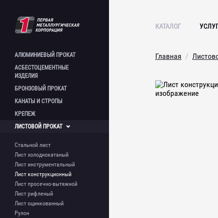
КАТАЛОГ
УСЛУ
АЛЮМИНИЕВЫЙ
ПРОКАТ
Главная
Листов
АСБЕСТОЦЕМЕНТНЫЕ
Лист алюминиевый
ИЗДЕЛИЯ
Плита алюминиевая
БРОНЗОВЫЙ
ПРОКАТ
Полоса алюминиевая
Лист асбестоцементный
КАНАТЫ И
СТРОПЫ
Пруток алюминиевый
Шифер асбестоцементный
Круг бронзовый
Швеллер алюминиевый
Асбестоцементная труба
КРЕПЕЖ
Шестигранник бронзовый
Стальной канат и стропы
Труба алюминиевая
Труба бронзовая
ЛИСТОВОЙ
ПРОКАТ
Труба профильная
Болт фундаментный
алюминиевая
Шпилька
Стальной лист
Уголок алюминиевый
Метизы
Лист холоднокатаный
Лист инструментальный
Лист конструкционный
Лист просечно-вытяжной
Лист рифленый
Лист оцинкованный
Рулон