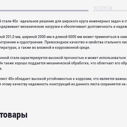
УСЛУГИ
й стали 40х - идеальное решение для широкого круга инженерных задач и 
ыдерживает механические нагрузки и обеспечивает долговечность и надеж
ой 201,0 мм, шириной 2000 мм и длиной 6000 мм может применяться в сам
строения и судостроения. Превосходное качество и свойства стального ли
пературах, а также во влажной и коррозионной среде.
онной стали характеризуется высокой прочностью и может использоваться
н также хорошо поддается механической обработке, что облегчает его об
в.
 лист 40х обладает высокой устойчивостью к коррозии, что является важ
 этому качеству надежность конструкций из данного листа сохраняется на
 товары