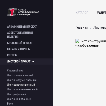
КАТАЛОГ
УСЛУ
АЛЮМИНИЕВЫЙ
ПРОКАТ
Главная
Листов
АСБЕСТОЦЕМЕНТНЫЕ
Лист алюминиевый
ИЗДЕЛИЯ
Плита алюминиевая
БРОНЗОВЫЙ
ПРОКАТ
Полоса алюминиевая
Лист асбестоцементный
КАНАТЫ И
СТРОПЫ
Пруток алюминиевый
Шифер асбестоцементный
Круг бронзовый
Швеллер алюминиевый
Асбестоцементная труба
КРЕПЕЖ
Шестигранник бронзовый
Стальной канат и стропы
Труба алюминиевая
Труба бронзовая
ЛИСТОВОЙ
ПРОКАТ
Труба профильная
Болт фундаментный
алюминиевая
Шпилька
Стальной лист
Уголок алюминиевый
Метизы
Лист холоднокатаный
Лист инструментальный
Лист конструкционный
Лист просечно-вытяжной
Лист рифленый
Лист оцинкованный
Рулон