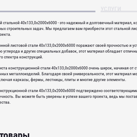
УСЛУГИ
й стальной 40х133,0х2000х6000 - это надежный и долговечный материал,
ых строительных задач. Мы предлагаем вам приобрести этот стальной лист
оекта.
онной листовой стали 40х133,0х2000х6000 поражают своей прочностью и у
 углерода и других специальных добавок, этот материал обладает отлич
о спектра конструкций.
ста конструкционной стали 40х133,0х2000х6000 очень широк, начиная от с
чных металлоизделий. Благодаря своей универсальности, этот материал м
включая каркасы, фермы, лестницы, плиты и многие другие элементы.
онструкционной стали 40х133,0х2000х6000 подтверждено соответствующим
ечность. Вы можете быть уверены в успехе вашего проекта, ведь мы пос
ества.
 товары