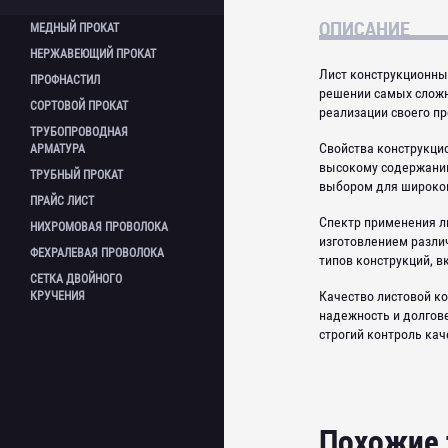
ОПИСАНИЕ
МЕДНЫЙ
ПРОКАТ
НЕРЖАВЕЮЩИЙ
ПРОКАТ
Круг медный
Лист конструкционны
ПРОФНАСТИЛ
Лента медная
Круг нержавеющий
решении самых сложн
Лист медный
СОРТОВОЙ
ПРОКАТ
реализации своего пр
Квадрат нержавеющий
Профнастил оцинкованный
Проволока медная
Лист нержавеющий
ТРУБОПРОВОДНАЯ
Профнастил окрашенный
Арматура
Труба медная
Свойства конструкци
АРМАТУРА
Полоса нержавеющая
Катанка
высокому содержанию
Проволока нержавеющая
ТРУБНЫЙ
ПРОКАТ
Круг стальной
выбором для широког
Фланцы
Сетка нержавеющая
ПРАЙС
ЛИСТ
Квадрат стальной
Фланцы нержавеющие
Шестигранник нержавеющий
Трубы бесшовные г/д
Спектр применения ли
Лента стальная
Фланцевые заглушки
НИХРОМОВАЯ
ПРОВОЛОКА
Труба нержавеющая
Трубы бесшовные х/д
изготовлением разли
Полоса стальная
Шаровой кран
Труба профильная
Трубы электросварные
ФЕХРАЛЕВАЯ
ПРОВОЛОКА
типов конструкций, 
Проволока
Отводы
нержавеющая
Трубы профильные
СЕТКА ДВОЙНОГО
Сетка
Отводы нержавеющие
Уголок нержавеющий
Трубы водогазопроводные ВГП
Качество листовой к
КРУЧЕНИЯ
Шестигранник стальной
Переходы
Трубы оцинкованные
надежность и долгов
Швеллер
Переходы нержавеющие
Трубы в ВУС иизоляции
строгий контроль кач
Уголок стальной
Тройники
Трубы б/у
Балки двутавровые
Тройники нержавеющие
Задвижки
Заглушки
Похожие