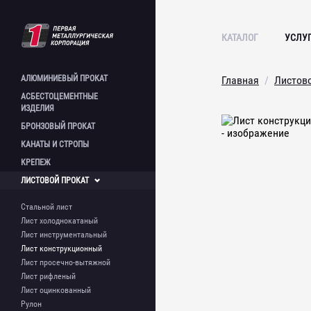
КАТАЛОГ
УСЛУ
АЛЮМИНИЕВЫЙ
ПРОКАТ
Главная
Листов
АСБЕСТОЦЕМЕНТНЫЕ
Лист алюминиевый
ИЗДЕЛИЯ
Плита алюминиевая
БРОНЗОВЫЙ
ПРОКАТ
Полоса алюминиевая
Лист асбестоцементный
КАНАТЫ И
СТРОПЫ
Пруток алюминиевый
Шифер асбестоцементный
Круг бронзовый
Швеллер алюминиевый
Асбестоцементная труба
КРЕПЕЖ
Шестигранник бронзовый
Стальной канат и стропы
Труба алюминиевая
Труба бронзовая
ЛИСТОВОЙ
ПРОКАТ
Труба профильная
Болт фундаментный
алюминиевая
Шпилька
Стальной лист
Уголок алюминиевый
Метизы
Лист холоднокатаный
Лист инструментальный
Лист конструкционный
Лист просечно-вытяжной
Лист рифленый
Лист оцинкованный
Рулон