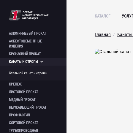
КАТАЛОГ
УСЛУ
АЛЮМИНИЕВЫЙ
ПРОКАТ
Главная
Канаты
АСБЕСТОЦЕМЕНТНЫЕ
Лист алюминиевый
ИЗДЕЛИЯ
Плита алюминиевая
БРОНЗОВЫЙ
ПРОКАТ
Полоса алюминиевая
Лист асбестоцементный
КАНАТЫ И
СТРОПЫ
Пруток алюминиевый
Шифер асбестоцементный
Круг бронзовый
Швеллер алюминиевый
Асбестоцементная труба
Шестигранник бронзовый
Стальной канат и стропы
Труба алюминиевая
Труба бронзовая
Труба профильная
КРЕПЕЖ
алюминиевая
ЛИСТОВОЙ
ПРОКАТ
Уголок алюминиевый
Болт фундаментный
МЕДНЫЙ
ПРОКАТ
Шпилька
Стальной лист
Метизы
НЕРЖАВЕЮЩИЙ
ПРОКАТ
Лист холоднокатаный
Круг медный
Лист инструментальный
ПРОФНАСТИЛ
Лента медная
Круг нержавеющий
Лист конструкционный
Лист медный
СОРТОВОЙ
ПРОКАТ
Квадрат нержавеющий
Профнастил оцинкованный
Лист просечно-вытяжной
Проволока медная
Лист нержавеющий
ТРУБОПРОВОДНАЯ
Профнастил окрашенный