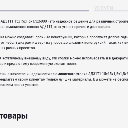
УСЛУГИ
АД31Т1 15х15х1,5х1,5х6000 - это надежное решение для различных строит
 алюминиевого сплава АД31Т1, этот уголок прочен и долговечен.
лка можно создавать прочные конструкции, которые прослужат долгие годы
 от небольших рам и дверных упоров до сложных конструкций, таких как в
мых разных проектов.
я эстетичному внешнему виду, эти уголки можно использовать и в декорат
ьер и придают ему современную элегантность.
ены в качестве и надежности алюминиевого уголка АД31Т1 15х15х1,5х1,5
редлагаем своим клиентам только лучшие материалы. Вы можете не беспок
ованием наших уголков.
 товары