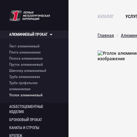
КАТАЛОГ
УСЛУ
АЛЮМИНИЕВЫЙ
ПРОКАТ
Главная
Алюмин
Лист алюминиевый
Плита алюминиевая
Полоса алюминиевая
Пруток алюминиевый
Швеллер алюминиевый
Труба алюминиевая
Труба профильная
алюминиевая
Уголок алюминиевый
АСБЕСТОЦЕМЕНТНЫЕ
ИЗДЕЛИЯ
БРОНЗОВЫЙ
ПРОКАТ
Лист асбестоцементный
КАНАТЫ И
СТРОПЫ
Шифер асбестоцементный
Круг бронзовый
Асбестоцементная труба
КРЕПЕЖ