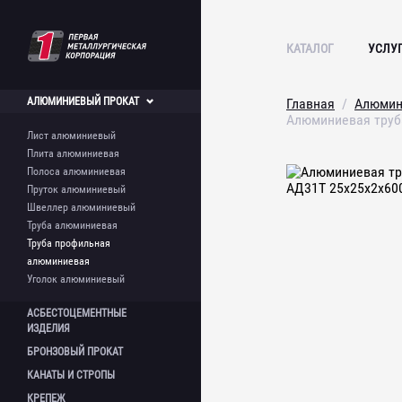
КАТАЛОГ
УСЛУ
АЛЮМИНИЕВЫЙ
ПРОКАТ
Главная
Алюмин
Алюминиевая труб
Лист алюминиевый
Плита алюминиевая
Полоса алюминиевая
Пруток алюминиевый
Швеллер алюминиевый
Труба алюминиевая
Труба профильная
алюминиевая
Уголок алюминиевый
АСБЕСТОЦЕМЕНТНЫЕ
ИЗДЕЛИЯ
БРОНЗОВЫЙ
ПРОКАТ
Лист асбестоцементный
КАНАТЫ И
СТРОПЫ
Шифер асбестоцементный
Круг бронзовый
Асбестоцементная труба
КРЕПЕЖ