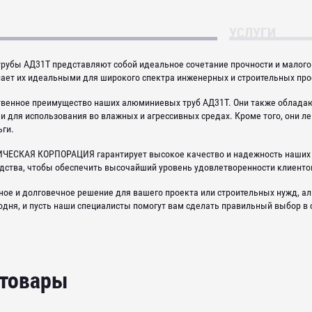
УСЛУГИ
убы АД31Т представляют собой идеальное сочетание прочности и малого
елает их идеальными для широкого спектра инженерных и строительных про
ственное преимущество наших алюминиевых труб АД31Т. Они также обладаю
 для использования во влажных и агрессивных средах. Кроме того, они лег
ьги.
ЕСКАЯ КОРПОРАЦИЯ гарантирует высокое качество и надежность наших 
дства, чтобы обеспечить высочайший уровень удовлетворенности клиенто
ное и долговечное решение для вашего проекта или строительных нужд, а
одня, и пусть наши специалисты помогут вам сделать правильный выбор в
 товары