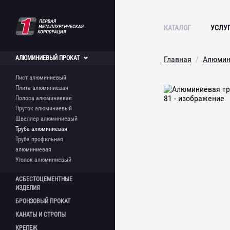
КАТАЛОГ
УСЛУ
АЛЮМИНИЕВЫЙ
ПРОКАТ
Главная
Алюмин
Лист алюминиевый
Плита алюминиевая
Полоса алюминиевая
Пруток алюминиевый
Швеллер алюминиевый
Труба алюминиевая
Труба профильная
алюминиевая
Уголок алюминиевый
АСБЕСТОЦЕМЕНТНЫЕ
ИЗДЕЛИЯ
БРОНЗОВЫЙ
ПРОКАТ
Лист асбестоцементный
КАНАТЫ И
СТРОПЫ
Шифер асбестоцементный
Круг бронзовый
Асбестоцементная труба
КРЕПЕЖ