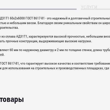
УСЛУГИ
Д31Т1 60х2х6000 ГОСТ 8617-81 - это надежный и долговечный строительн
стью и небольшим весом. Благодаря своим уникальным свойствам он широк
роительства.
е из сплава АД31Т1, характеризуются высокой прочностью, небольшим вес
вать прочные конструкции, выдерживающие высокие нагрузки.
ляют 60 мм по наружному диаметру и 2 мм по толщине стенки, длина трубы
ей.
ГОСТ 8617-81, что гарантирует высокое качество и соответствие требован
и для использования на строительных и производственных площадках, гд
 товары