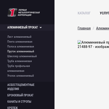
КАТАЛОГ
УСЛУ
АЛЮМИНИЕВЫЙ
ПРОКАТ
Главная
Алюмин
Лист алюминиевый
Плита алюминиевая
Полоса алюминиевая
Пруток алюминиевый
Швеллер алюминиевый
Труба алюминиевая
Труба профильная
алюминиевая
Уголок алюминиевый
АСБЕСТОЦЕМЕНТНЫЕ
ИЗДЕЛИЯ
БРОНЗОВЫЙ
ПРОКАТ
Лист асбестоцементный
КАНАТЫ И
СТРОПЫ
Шифер асбестоцементный
Круг бронзовый
Асбестоцементная труба
КРЕПЕЖ