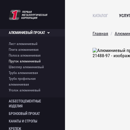
КАТАЛОГ
УСЛУ
АЛЮМИНИЕВЫЙ
ПРОКАТ
Главная
Алюмин
Лист алюминиевый
Плита алюминиевая
Полоса алюминиевая
Пруток алюминиевый
Швеллер алюминиевый
Труба алюминиевая
Труба профильная
алюминиевая
Уголок алюминиевый
АСБЕСТОЦЕМЕНТНЫЕ
ИЗДЕЛИЯ
БРОНЗОВЫЙ
ПРОКАТ
Лист асбестоцементный
КАНАТЫ И
СТРОПЫ
Шифер асбестоцементный
Круг бронзовый
Асбестоцементная труба
КРЕПЕЖ