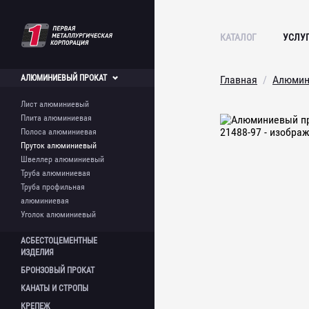
КАТАЛОГ
УСЛУ
АЛЮМИНИЕВЫЙ
ПРОКАТ
Главная
Алюмин
Лист алюминиевый
Плита алюминиевая
Полоса алюминиевая
Пруток алюминиевый
Швеллер алюминиевый
Труба алюминиевая
Труба профильная
алюминиевая
Уголок алюминиевый
АСБЕСТОЦЕМЕНТНЫЕ
ИЗДЕЛИЯ
БРОНЗОВЫЙ
ПРОКАТ
Лист асбестоцементный
КАНАТЫ И
СТРОПЫ
Шифер асбестоцементный
Круг бронзовый
Асбестоцементная труба
КРЕПЕЖ